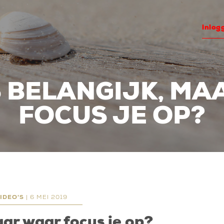
inlog
S BELANGIJK, M
FOCUS JE OP?
IDEO'S
| 6 MEI 2019
maar waar focus je op?