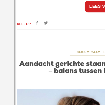
LEES 
DEEL OP
BLOG MIRJAM
| 
Aandacht gerichte staa
– balans tussen