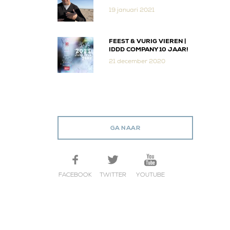
19 januari 2021
FEEST & VURIG VIEREN |
IDDD COMPANY 10 JAAR!
21 december 2020
GA NAAR
FACEBOOK
TWITTER
YOUTUBE