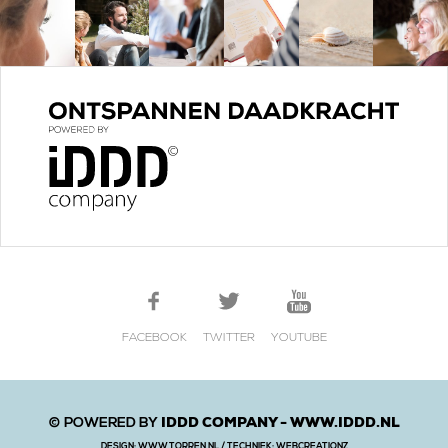
FACEBOOK
TWITTER
YOUTUBE
IDDD COMPANY -
WWW.IDDD.NL
© POWERED BY
DESIGN:
WWW.TORREN.NL
/ TECHNIEK:
WEBCREATIONZ