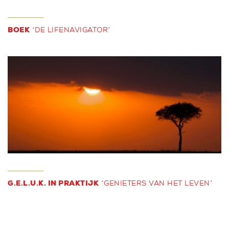
BOEK
‘DE LIFENAVIGATOR’
G.E.L.U.K. IN PRAKTIJK
‘GENIETERS VAN HET LEVEN’