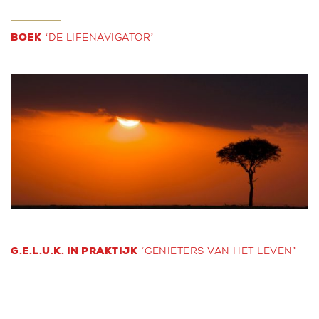
BOEK
‘DE LIFENAVIGATOR’
G.E.L.U.K. IN PRAKTIJK
‘GENIETERS VAN HET LEVEN’