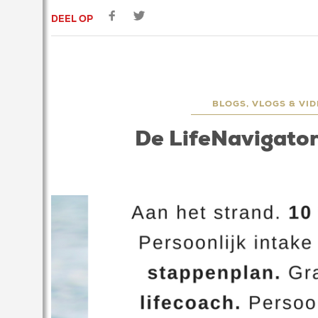
DEEL OP
BLOGS, VLOGS & VID
De LifeNavigator