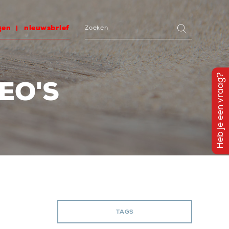
gen
nieuwsbrief
Heb je een vraag?
EO'S
TAGS