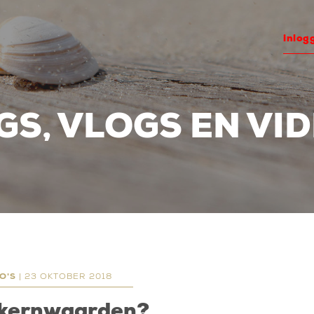
inlog
GS, VLOGS EN VID
O'S
| 23 OKTOBER 2018
w kernwaarden?