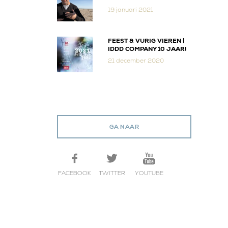
19 januari 2021
FEEST & VURIG VIEREN |
IDDD COMPANY 10 JAAR!
21 december 2020
GA NAAR
FACEBOOK
TWITTER
YOUTUBE