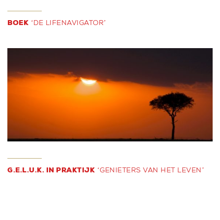
BOEK
‘DE LIFENAVIGATOR’
G.E.L.U.K. IN PRAKTIJK
‘GENIETERS VAN HET LEVEN’