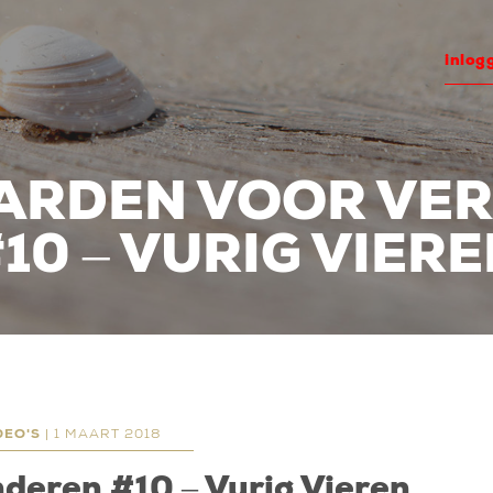
inlog
RDEN VOOR VE
10 – VURIG VIER
DEO'S
| 1 MAART 2018
deren #10 – Vurig Vieren