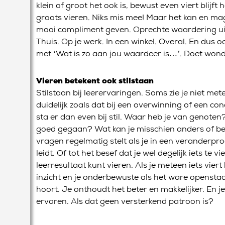
klein of groot het ook is, bewust even viert blijft 
groots vieren. Niks mis mee! Maar het kan en mag 
mooi compliment geven. Oprechte waardering uitsp
Thuis. Op je werk. In een winkel. Overal. En dus ook
met ‘Wat is zo aan jou waardeer is…’. Doet won
Vieren betekent ook stilstaan
Stilstaan bij leerervaringen. Soms zie je niet mete
duidelijk zoals dat bij een overwinning of een conc
sta er dan even bij stil. Waar heb je van genoten
goed gegaan? Wat kan je misschien anders of bet
vragen regelmatig stelt als je in een veranderproc
leidt. Of tot het besef dat je wel degelijk iets te 
leerresultaat kunt vieren. Als je meteen iets vier
inzicht en je onderbewuste als het ware openstaa
hoort. Je onthoudt het beter en makkelijker. En
ervaren. Als dat geen versterkend patroon is?