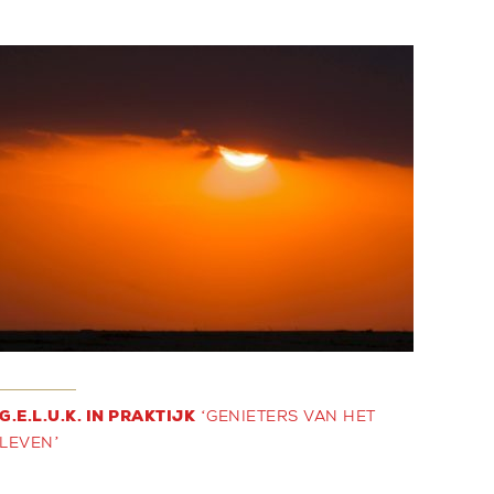
G.E.L.U.K. IN PRAKTIJK
‘GENIETERS VAN HET
LEVEN’