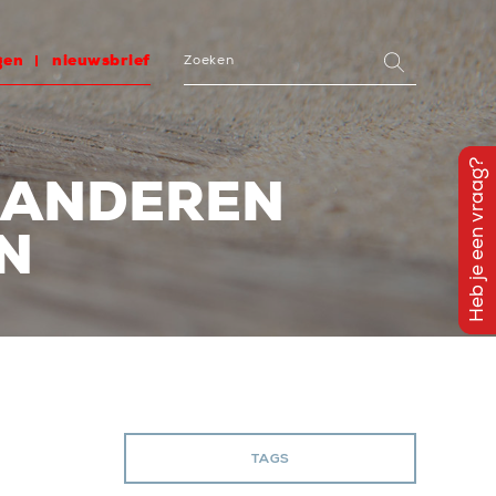
gen
nieuwsbrief
Heb je een vraag?
RANDEREN
EN
TAGS