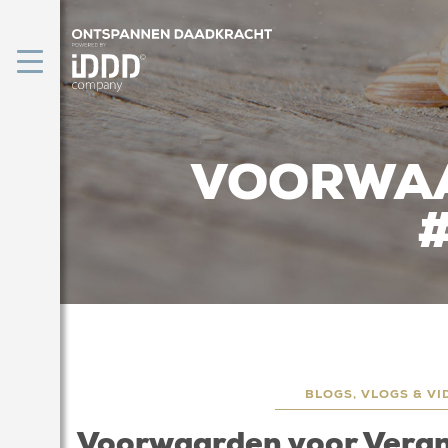
VOORWAA
#
BLOGS, VLOGS & VI
Voorwaarden voor Veran