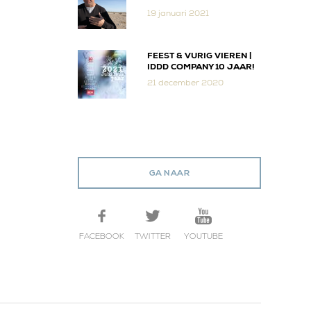
19 januari 2021
FEEST & VURIG VIEREN |
IDDD COMPANY 10 JAAR!
21 december 2020
GA NAAR
FACEBOOK
TWITTER
YOUTUBE