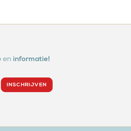
en
e
informatie!