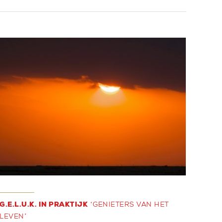
G.E.L.U.K. IN PRAKTIJK
‘GENIETERS VAN HET
LEVEN’