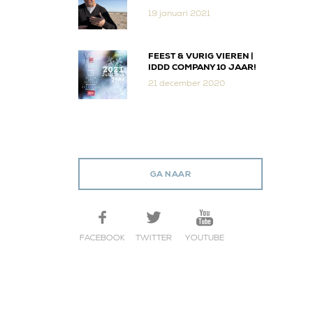
19 januari 2021
FEEST & VURIG VIEREN |
IDDD COMPANY 10 JAAR!
21 december 2020
GA NAAR
FACEBOOK
TWITTER
YOUTUBE