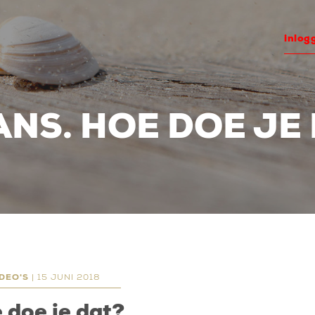
inlog
NS. HOE DOE JE
DEO'S
| 15 JUNI 2018
 doe je dat?