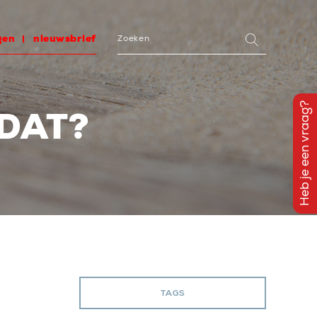
gen
nieuwsbrief
Heb je een vraag?
 DAT?
TAGS