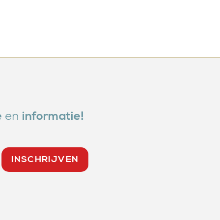
en
e
informatie!